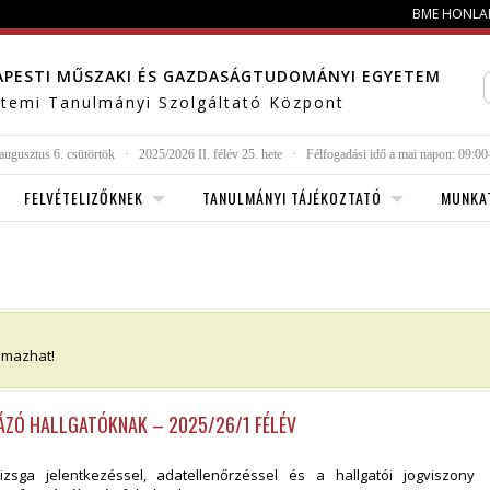
BME HONLA
APESTI MŰSZAKI ÉS GAZDASÁGTUDOMÁNYI EGYETEM
temi Tanulmányi Szolgáltató Központ
augusztus 6. csütörtök
·
2025/2026 II. félév 25. hete
·
Félfogadási idő a mai napon:
09:00
FELVÉTELIZŐKNEK
TANULMÁNYI TÁJÉKOZTATÓ
MUNKA
almazhat!
ÁZÓ HALLGATÓKNAK – 2025/26/1 FÉLÉV
izsga jelentkezéssel, adatellenőrzéssel és a hallgatói jogviszony