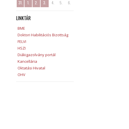
31.
1.
2.
3.
4.
5.
6.
LINKTÁR
BME
Doktori Habilitációs Bizottság
FELVI
HSZI
Diákigazolvány portál
Kancellária
Oktatási Hivatal
OHV