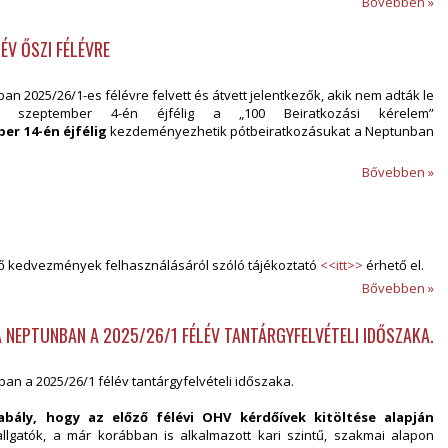
Bővebben »
V ŐSZI FÉLÉVRE
sban 2025/26/1-es félévre felvett és átvett jelentkezők, akik nem adták le
5. szeptember 4-én éjfélig a „100 Beiratkozási kérelem”
er 14-én éjfélig
kezdeményezhetik pótbeiratkozásukat a Neptunban
Bővebben »
ető kedvezmények felhasználásáról szóló tájékoztató
<<itt>>
érhető el.
Bővebben »
 NEPTUNBAN A 2025/26/1 FÉLÉV TANTÁRGYFELVÉTELI IDŐSZAKA.
an a 2025/26/1 félév tantárgyfelvételi időszaka.
bály, hogy az előző félévi OHV kérdőívek kitöltése alapján
lgatók, a már korábban is alkalmazott kari szintű, szakmai alapon