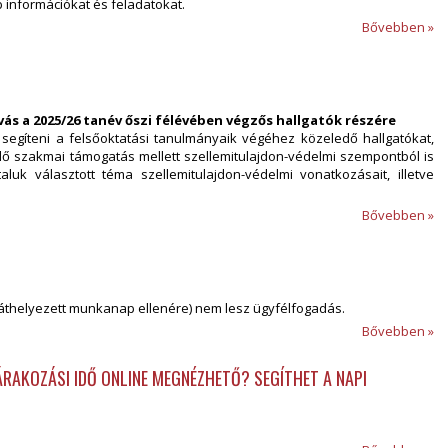
információkat és feladatokat.
Bővebben »
ívás
a 2025/26 tanév őszi félévében végzős hallgatók részére
a segíteni a felsőoktatási tanulmányaik végéhez közeledő hallgatókat,
ő szakmai támogatás mellett szellemitulajdon-védelmi szempontból is
aluk választott téma szellemitulajdon-védelmi vonatkozásait, illetve
Bővebben »
áthelyezett munkanap ellenére) nem lesz ügyfélfogadás.
Bővebben »
RAKOZÁSI IDŐ ONLINE MEGNÉZHETŐ? SEGÍTHET A NAPI