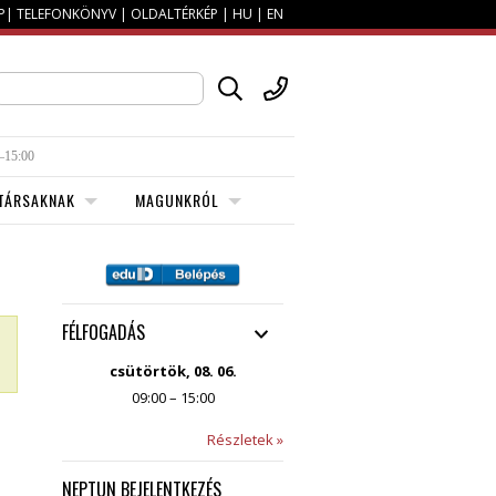
P
|
TELEFONKÖNYV
|
OLDALTÉRKÉP
|
HU
|
EN
–15:00
TÁRSAKNAK
MAGUNKRÓL
FÉLFOGADÁS
csütörtök, 08. 06.
09:00 – 15:00
Részletek »
NEPTUN BEJELENTKEZÉS