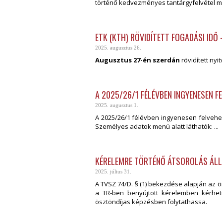
történő kedvezményes tantárgyfelvétel me
ETK (KTH) RÖVIDÍTETT FOGADÁSI IDŐ
2025. augusztus 26.
Augusztus 27-én szerdán
rövidített nyi
A 2025/26/1 FÉLÉVBEN INGYENESEN F
2025. augusztus 1.
A 2025/26/1 félévben ingyenesen felvehet
Személyes adatok menü alatt láthatók: ...
KÉRELEMRE TÖRTÉNŐ ÁTSOROLÁS ÁLL
2025. július 31.
A TVSZ 74/D. § (1) bekezdése alapján az 
a TR-ben benyújtott kérelemben kérhet
ösztöndíjas képzésben folytathassa.