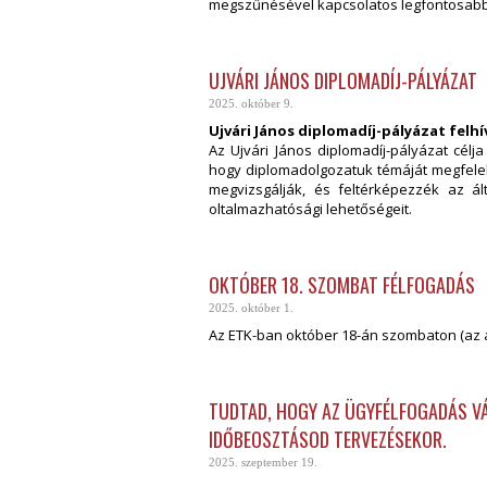
megszűnésével kapcsolatos legfontosabb 
UJVÁRI JÁNOS DIPLOMADÍJ-PÁLYÁZAT
2025. október 9.
Ujvári János diplomadíj-pályázat felh
Az Ujvári János diplomadíj-pályázat célj
hogy diplomadolgozatuk témáját megfelel
megvizsgálják, és feltérképezzék az ált
oltalmazhatósági lehetőségeit.
OKTÓBER 18. SZOMBAT FÉLFOGADÁS
2025. október 1.
Az ETK-ban október 18-án szombaton (az 
TUDTAD, HOGY AZ ÜGYFÉLFOGADÁS VÁ
IDŐBEOSZTÁSOD TERVEZÉSEKOR.
2025. szeptember 19.