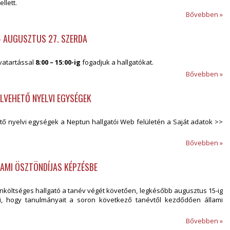
llett.
Bővebben »
 - AUGUSZTUS 27. SZERDA
tvatartással
8:00 – 15:00-ig
fogadjuk a hallgatókat.
Bővebben »
ELVEHETŐ NYELVI EGYSÉGEK
ő nyelvi egységek a Neptun hallgatói Web felületén a Saját adatok >>
Bővebben »
AMI ÖSZTÖNDÍJAS KÉPZÉSBE
önköltséges hallgató a tanév végét követően, legkésőbb augusztus 15-ig
i, hogy tanulmányait a soron következő tanévtől kezdődően állami
Bővebben »