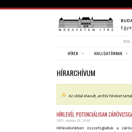
BUD
Egye
2026. 
HÍREK
HALLGATÓKNAK
HÍRARCHÍVUM
Az oldal elavult, archív híreket tart
HÍRLEVÉL POTENCIÁLISAN ZÁRÓVIZSG
2025. október 28. 14:00
Hírlevelünkben összefoglaltuk a záróv