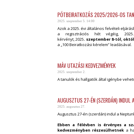
PÓTBEIRATKOZÁS 2025/2026-OS TANÉ
2025. szeptember 5. 14:00
Azok a 2025. évi általános felvételi eljárá
a regisztrációs hét végéig, 202
kérvényt, 2025
. szeptember 8-tól, októb
a „100 Beiratkozási kérelem” leadásával.
MÁV UTAZÁSI KEDVEZMÉNYEK
2025. szeptember 2.
A tanulók és hallgatók által igénybe veh
AUGUSZTUS 27-ÉN (SZERDÁN) INDUL A
2025. augusztus 27.
Augusztus 27-én (szerdán) indul a Neptunb
Ebben a félévben is érvényes a sza
kedvezményben részesülhetnek
a hal