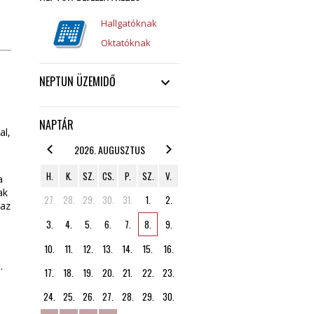
Hallgatóknak
Oktatóknak
NEPTUN ÜZEMIDŐ
NAPTÁR
al,
2026. AUGUSZTUS
H.
K.
SZ.
CS.
P.
SZ.
V.
a
ak
27.
28.
29.
30.
31.
1.
2.
 az
3.
4.
5.
6.
7.
8.
9.
10.
11.
12.
13.
14.
15.
16.
.
17.
18.
19.
20.
21.
22.
23.
24.
25.
26.
27.
28.
29.
30.