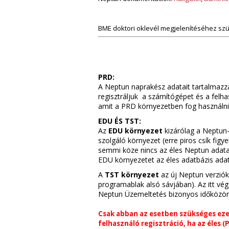
BME doktori oklevél megjelenítéséhez szü
PRD:
A Neptun naprakész adatait tartalmazz
regisztráljuk a számítógépet és a felh
amit a PRD környezetben fog használn
EDU ÉS TST:
Az
EDU környezet
kizárólag a Neptun-
szolgáló környezet (erre piros csík fig
semmi köze nincs az éles Neptun adatai
EDU környezetet az éles adatbázis adat
A
TST környezet
az új Neptun verziók 
programablak alsó sávjában). Az itt vé
Neptun Üzemeltetés bizonyos időközönké
Csak abban az esetben szükséges eze
felhasználó regisztráció, ha az éles 