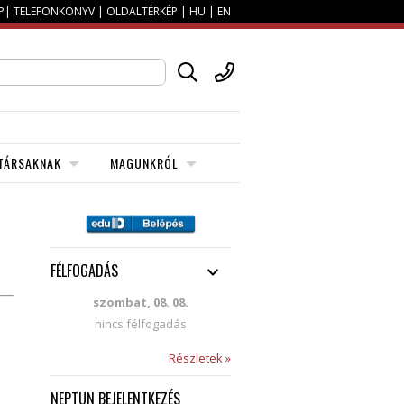
P
|
TELEFONKÖNYV
|
OLDALTÉRKÉP
|
HU
|
EN
TÁRSAKNAK
MAGUNKRÓL
FÉLFOGADÁS
szombat, 08. 08.
nincs félfogadás
Részletek »
NEPTUN BEJELENTKEZÉS