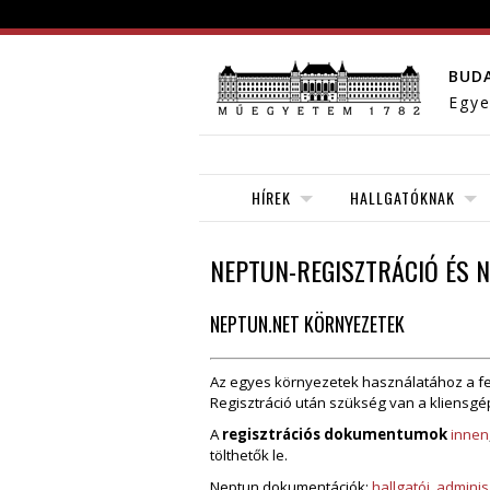
BUD
Egye
HÍREK
HALLGATÓKNAK
NEPTUN-REGISZTRÁCIÓ ÉS 
NEPTUN.NET KÖRNYEZETEK
Az egyes környezetek használatához a felh
Regisztráció után szükség van a kliensgé
A
regisztrációs dokumentumok
innen
tölthetők le.
Neptun dokumentációk:
hallgatói
,
adminisz