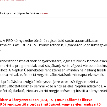
kséges betűtípus letöltése
innen
.
a. A PRD környezetbe történő regisztráció során automatikusan
asználót is az EDU és TST környezetben is, ugyanazon jogosultságokk
i.
rendszer használatának begyakorlására, egyes funkciók kipróbálásár
yelmeztet a programablak alsó sávjában). Az itt végzett változtatásokn
hoz. A Neptun Üzemeltetés rendszeresen (minden hajnalban) frissíti
tartalmával, ezért az itt végzett változtatások másnapra elvesznek.
kipróbálására szolgáló környezet (erre piros csík figyelmeztet a
gzett változtatásoknak semmi köze nincs az éles Neptun adataihoz. A
nt (új funkció, Neptun verzió megjelenésekor) frissíti a környezetet
kben a környezetekben (EDU, TST) munkaállomás illetve
(PRD) rendszertől eltérő számítógépet, vagy az éles rendszertől