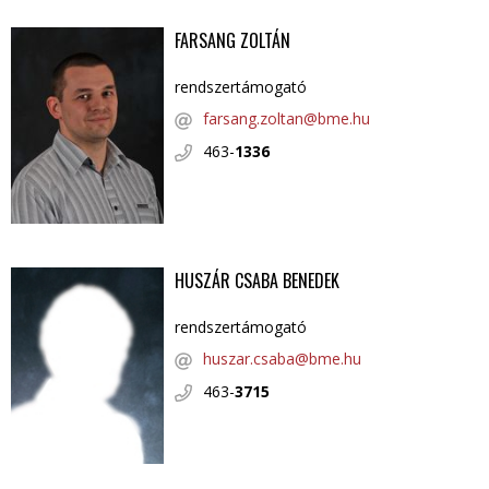
FARSANG ZOLTÁN
rendszertámogató
farsang.zoltan@bme.hu
463-
1336
HUSZÁR CSABA BENEDEK
rendszertámogató
huszar.csaba@bme.hu
463-
3715