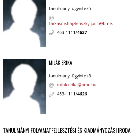
tanulmányi ügyintéző
farkasne.hajzlenszky.judit@bme.hu
463-1111/
4627
MILÁK ERIKA
tanulmányi ügyintéző
milak.erika@bme.hu
463-1111/
4626
TANULMÁNYI FOLYAMATFEJLESZTÉSI ÉS KIADMÁNYOZÁSI IRODA