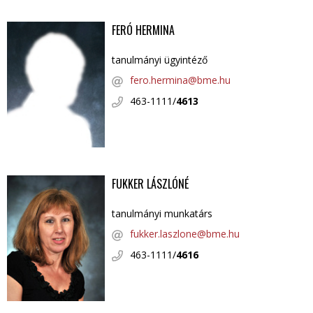
FERÓ HERMINA
tanulmányi ügyintéző
fero.hermina@bme.hu
463-1111/
4613
FUKKER LÁSZLÓNÉ
tanulmányi munkatárs
fukker.laszlone@bme.hu
463-1111/
4616