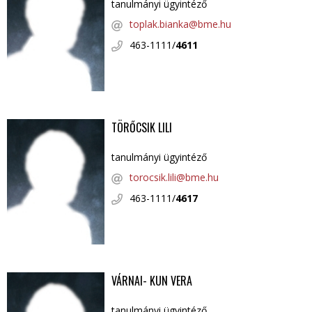
tanulmányi ügyintéző
toplak.bianka@bme.hu
463-1111/
4611
TÖRŐCSIK LILI
tanulmányi ügyintéző
torocsik.lili@bme.hu
463-1111/
4617
VÁRNAI- KUN VERA
tanulmányi ügyintéző