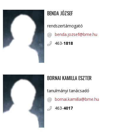
BENDA JÓZSEF
rendszertámogató
benda.jozsef@bme.hu
463-
1818
BORNAI KAMILLA ESZTER
tanulmányi tanácsadó
bornai.kamilla@bme.hu
463-
4017