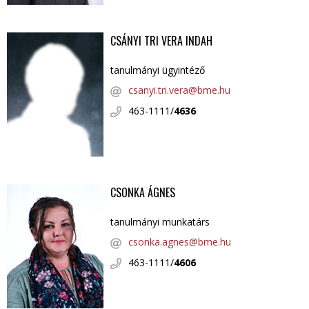
CSÁNYI TRI VERA INDAH
tanulmányi ügyintéző
csanyi.tri.vera@bme.hu
463-1111/
4636
CSONKA ÁGNES
tanulmányi munkatárs
csonka.agnes@bme.hu
463-1111/
4606