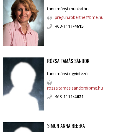
tanulmányi munkatárs
pregun.robertne@bme.hu
463-1111/
4615
RÓZSA TAMÁS SÁNDOR
tanulmányi ügyintéző
rozsa.tamas.sandor@bme.hu
463-1111/
4621
SIMON ANNA REBEKA