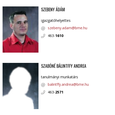
SZEBENY ÁDÁM
igazgatóhelyettes
szebeny.adam@bme.hu
463-
1610
SZABÓNÉ BÁLINTFFY ANDREA
tanulmányi munkatárs
balintffy.andrea@bme.hu
463-
2571