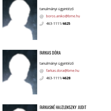
tanulmányi ügyintéző
boros.aniko@bme.hu
463-1111/
4625
FARKAS DÓRA
tanulmányi ügyintéző
farkas.dora@bme.hu
463-1111/
4628
FARKASNÉ HAJZLENSZKY JUDIT