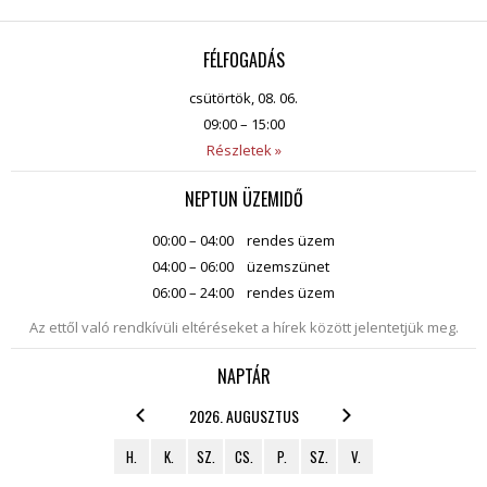
FÉLFOGADÁS
csütörtök, 08. 06.
09:00 – 15:00
Részletek »
NEPTUN ÜZEMIDŐ
00:00 – 04:00
rendes üzem
04:00 – 06:00
üzemszünet
06:00 – 24:00
rendes üzem
Az ettől való rendkívüli eltéréseket a hírek között jelentetjük meg.
NAPTÁR
2026. AUGUSZTUS
H.
K.
SZ.
CS.
P.
SZ.
V.