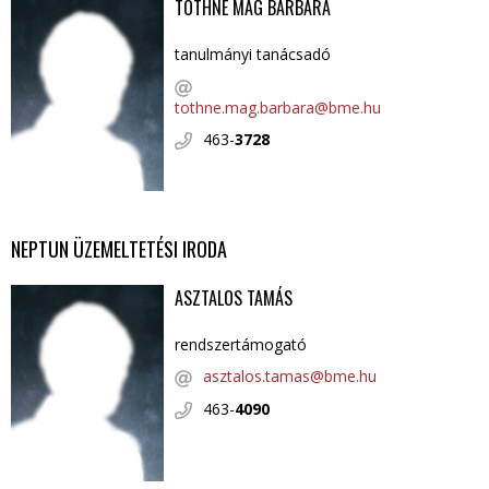
TÓTHNÉ MAG BARBARA
tanulmányi tanácsadó
tothne.mag.barbara@bme.hu
463-
3728
NEPTUN ÜZEMELTETÉSI IRODA
ASZTALOS TAMÁS
rendszertámogató
asztalos.tamas@bme.hu
463-
4090