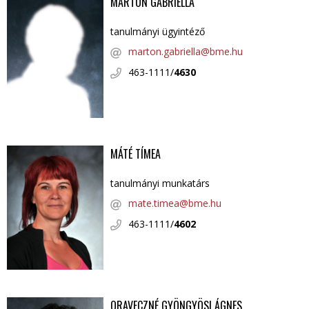
MÁRTON GABRIELLA
tanulmányi ügyintéző
marton.gabriella@bme.hu
463-1111/
4630
MÁTÉ TÍMEA
tanulmányi munkatárs
mate.timea@bme.hu
463-1111/
4602
ORAVECZNÉ GYÖNGYÖSI ÁGNES