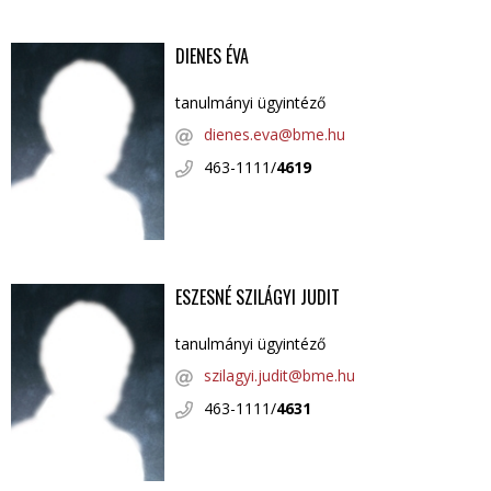
DIENES ÉVA
tanulmányi ügyintéző
dienes.eva@bme.hu
463-1111/
4619
ESZESNÉ SZILÁGYI JUDIT
tanulmányi ügyintéző
szilagyi.judit@bme.hu
463-1111/
4631