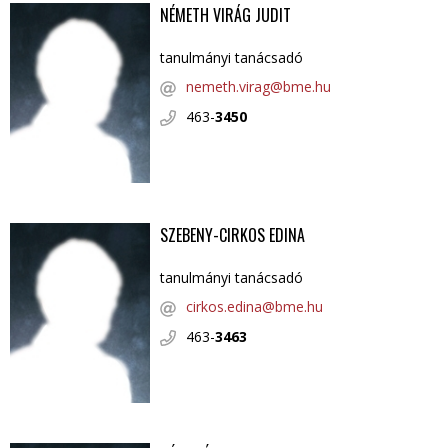
NÉMETH VIRÁG JUDIT
tanulmányi tanácsadó
nemeth.virag@bme.hu
463-
3450
SZEBENY-CIRKOS EDINA
tanulmányi tanácsadó
cirkos.edina@bme.hu
463-
3463