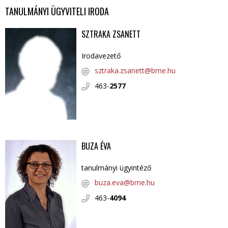
TANULMÁNYI ÜGYVITELI IRODA
SZTRAKA ZSANETT
Irodavezető
sztraka.zsanett@bme.hu
463-
2577
BUZA ÉVA
tanulmányi ügyintéző
buza.eva@bme.hu
463-
4094