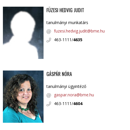
FÜZESI HEDVIG JUDIT
tanulmányi munkatárs
fuzesi.hedvig.judit@bme.hu
463-1111/
4635
GÁSPÁR NÓRA
tanulmányi ügyintéző
gaspar.nora@bme.hu
463-1111/
4604