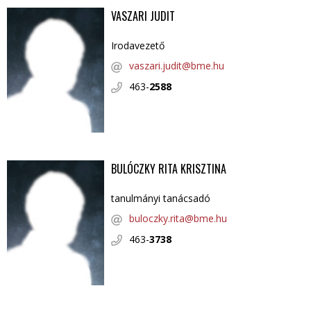
VASZARI JUDIT
Irodavezető
vaszari.judit@bme.hu
463-
2588
BULÓCZKY RITA KRISZTINA
tanulmányi tanácsadó
buloczky.rita@bme.hu
463-
3738