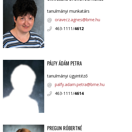
tanulmányi munkatárs
oravecz.agnes@bme.hu
463-1111/
4612
PÁLFY ÁDÁM PETRA
tanulmányi ügyintéző
palfy.adam.petra@bme.hu
463-1111/
4614
PREGUN RÓBERTNÉ