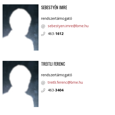
SEBESTYÉN IMRE
rendszertámogató
sebestyen.imre@bme.hu
463-
1612
TREITLI FERENC
rendszertámogató
treitli.ferenc@bme.hu
463-
3404