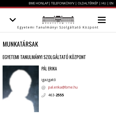
BME HONLAP
|
TELEFONKÖNYV
|
OLDALTÉRKÉP
|
HU
|
EN
Egyetemi Tanulmányi Szolgáltató Központ
MUNKATÁRSAK
EGYETEMI TANULMÁNYI SZOLGÁLTATÓ KÖZPONT
PÁL ERIKA
igazgató
pal.erika@bme.hu
463-
2555