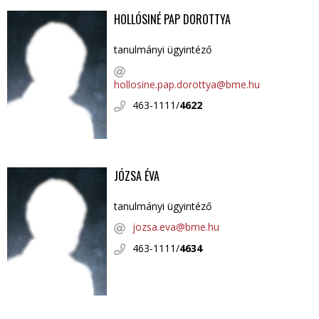
HOLLÓSINÉ PAP DOROTTYA
tanulmányi ügyintéző
hollosine.pap.dorottya@bme.hu
463-1111/
4622
JÓZSA ÉVA
tanulmányi ügyintéző
jozsa.eva@bme.hu
463-1111/
4634