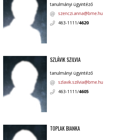
tanulmányi ügyintéző
szenczi.anna@bme.hu
463-1111/
4620
SZLÁVIK SZILVIA
tanulmányi ügyintéző
szlavik.szilvia@bme.hu
463-1111/
4605
TOPLAK BIANKA