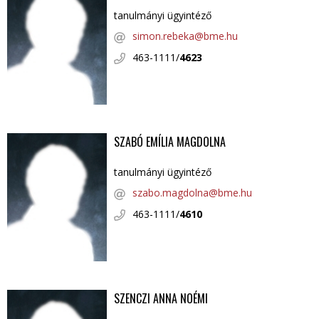
tanulmányi ügyintéző
simon.rebeka@bme.hu
463-1111/
4623
SZABÓ EMÍLIA MAGDOLNA
tanulmányi ügyintéző
szabo.magdolna@bme.hu
463-1111/
4610
SZENCZI ANNA NOÉMI