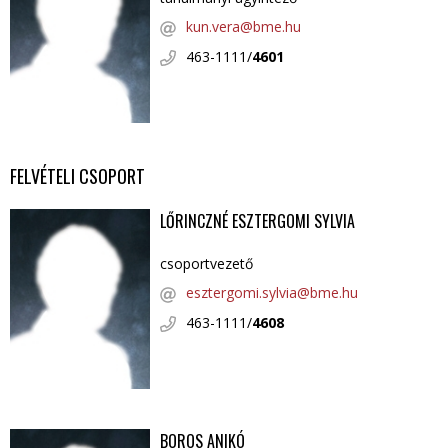
kun.vera@bme.hu
463-1111/
4601
FELVÉTELI CSOPORT
LŐRINCZNÉ ESZTERGOMI SYLVIA
csoportvezető
esztergomi.sylvia@bme.hu
463-1111/
4608
BOROS ANIKÓ