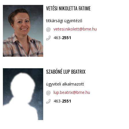
VETÉSI NIKOLETTA FATIME
titkársági ügyintéző
vetesi.nikolett@bme.hu
463-
2551
SZABÓNÉ LUP BEATRIX
ügyviteli alkalmazott
lup.beatrix@bme.hu
463-
2551