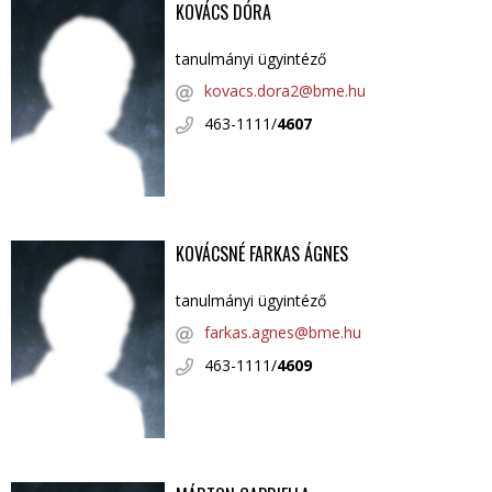
KOVÁCS DÓRA
tanulmányi ügyintéző
kovacs.dora2@bme.hu
463-1111/
4607
KOVÁCSNÉ FARKAS ÁGNES
tanulmányi ügyintéző
farkas.agnes@bme.hu
463-1111/
4609