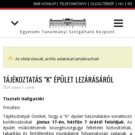
BME HONLAP
|
TELEFONKÖNYV
|
OLDALTÉRKÉP
|
HU
|
EN
Egyetemi Tanulmányi Szolgáltató Központ
Az oldal elavult, archív adatokat tartalmazhat!
TÁJÉKOZTATÁS "K" ÉPÜLET LEZÁRÁSÁRÓL
2024. június 5. szerda
Tisztelt Hallgatók!
Frissítés!
Tájékoztatjuk Önöket, hogy a "K" épület használatára vonatkozó
korlátozásokat
június 17-én, hétfőn 7 órától feloldjuk.
Az
épület működésének közegészségügyi feltételei biztosítottak,
takarítási és fertőtlenítési munkálatok folyamatosan zajlanak, a