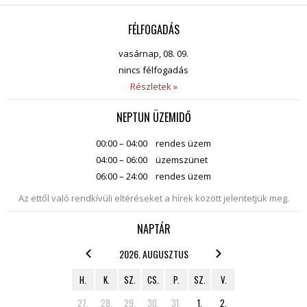
FÉLFOGADÁS
vasárnap, 08. 09.
nincs félfogadás
Részletek »
NEPTUN ÜZEMIDŐ
00:00 – 04:00
rendes üzem
04:00 – 06:00
üzemszünet
06:00 – 24:00
rendes üzem
Az ettől való rendkívüli eltéréseket a hírek között jelentetjük meg.
NAPTÁR
2026. AUGUSZTUS
H.
K.
SZ.
CS.
P.
SZ.
V.
27.
28.
29.
30.
31.
1.
2.