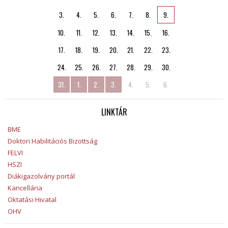
3.
4.
5.
6.
7.
8.
9.
10.
11.
12.
13.
14.
15.
16.
17.
18.
19.
20.
21.
22.
23.
24.
25.
26.
27.
28.
29.
30.
31.
1.
2.
3.
4.
5.
6.
LINKTÁR
BME
Doktori Habilitációs Bizottság
FELVI
HSZI
Diákigazolvány portál
Kancellária
Oktatási Hivatal
OHV