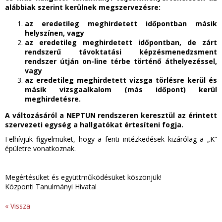
alábbiak szerint kerülnek megszervezésre:
az eredetileg meghirdetett időpontban másik
helyszínen, vagy
az eredetileg meghirdetett időpontban, de zárt
rendszerű távoktatási képzésmenedzsment
rendszer útján on-line térbe történő áthelyezéssel,
vagy
az eredetileg meghirdetett vizsga törlésre kerül és
másik vizsgaalkalom (más időpont) kerül
meghirdetésre.
A változásáról a NEPTUN rendszeren keresztül az érintett
szervezeti egység a hallgatókat értesíteni fogja.
Felhívjuk figyelmüket, hogy a fenti intézkedések kizárólag a „K”
épületre vonatkoznak.
Megértésüket és együttműködésüket köszönjük!
Központi Tanulmányi Hivatal
« Vissza