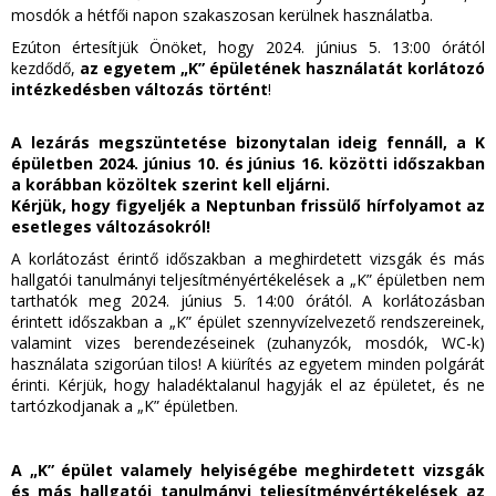
mosdók a hétfői napon szakaszosan kerülnek használatba.
Ezúton értesítjük Önöket, hogy 2024. június 5. 13:00 órától
kezdődő,
az egyetem „K” épületének használatát korlátozó
intézkedésben változás történt
!
A lezárás megszüntetése bizonytalan ideig fennáll, a K
épületben 2024. június 10. és június 16. közötti időszakban
a korábban közöltek szerint kell eljárni.
Kérjük, hogy figyeljék a Neptunban frissülő hírfolyamot az
esetleges változásokról!
A korlátozást érintő időszakban a meghirdetett vizsgák és más
hallgatói tanulmányi teljesítményértékelések a „K” épületben nem
tarthatók meg 2024. június 5. 14:00 órától. A korlátozásban
érintett időszakban a „K” épület szennyvízelvezető rendszereinek,
valamint vizes berendezéseinek (zuhanyzók, mosdók, WC-k)
használata szigorúan tilos! A kiürítés az egyetem minden polgárát
érinti. Kérjük, hogy haladéktalanul hagyják el az épületet, és ne
tartózkodjanak a „K” épületben.
A „K” épület valamely helyiségébe meghirdetett vizsgák
és más hallgatói tanulmányi teljesítményértékelések az