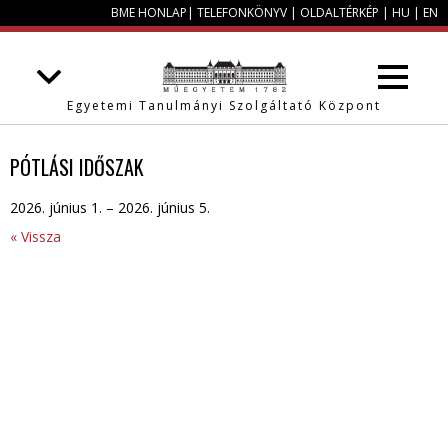
BME HONLAP
|
TELEFONKÖNYV
|
OLDALTÉRKÉP
|
HU
|
EN
Egyetemi Tanulmányi Szolgáltató Központ
PÓTLÁSI IDŐSZAK
2026. június 1. – 2026. június 5.
« Vissza