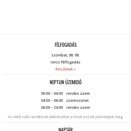
FÉLFOGADÁS
szombat, 08. 08.
nincs félfogadás
Részletek »
NEPTUN ÜZEMIDŐ
00:00 – 04:00
rendes üzem
04:00 – 06:00
üzemszünet
06:00 – 24:00
rendes üzem
Az ettől való rendkívüli eltéréseket a hírek között jelentetjük meg.
NAPTÁR