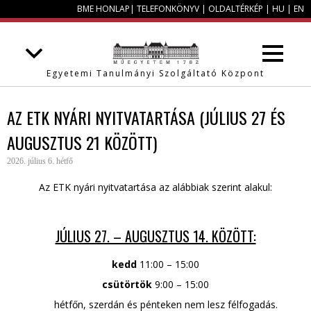
BME HONLAP
|
TELEFONKÖNYV
|
OLDALTÉRKÉP
|
HU
|
EN
Egyetemi Tanulmányi Szolgáltató Központ
AZ ETK NYÁRI NYITVATARTÁSA (JÚLIUS 27 ÉS
AUGUSZTUS 21 KÖZÖTT)
2026. július 6. hétfő
Az ETK nyári nyitvatartása az alábbiak szerint alakul:
JÚLIUS 27. – AUGUSZTUS 14. KÖZÖTT:
kedd
11:00 – 15:00
csütörtök
9:00 – 15:00
hétfőn, szerdán és pénteken nem lesz félfogadás.