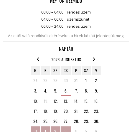
NEPTUN ÜZEMIDŐ
00:00 – 04:00
rendes üzem
04:00 – 06:00
üzemszünet
06:00 – 24:00
rendes üzem
Az ettől való rendkívüli eltéréseket a hírek között jelentetjük meg.
NAPTÁR
2026. AUGUSZTUS
H.
K.
SZ.
CS.
P.
SZ.
V.
27.
28.
29.
30.
31.
1.
2.
3.
4.
5.
6.
7.
8.
9.
10.
11.
12.
13.
14.
15.
16.
17.
18.
19.
20.
21.
22.
23.
24.
25.
26.
27.
28.
29.
30.
31.
1.
2.
3.
4.
5.
6.